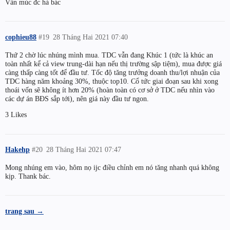
Vẫn múc đc hả bác
cophieu88
#19
28 Tháng Hai 2021 07:40
Thứ 2 chờ lúc nhúng mình mua. TDC vẫn đang Khúc 1 (tức là khúc an
toàn nhất kể cả view trung-dài hạn nếu thị trường sập tiệm), mua được giá
càng thấp càng tốt để đầu tư. Tốc độ tăng trưởng doanh thu/lợi nhuận của
TDC hàng năm khoảng 30%, thuộc top10. Cổ tức giai đoạn sau khi xong
thoái vốn sẽ không ít hơn 20% (hoàn toàn có cơ sở ở TDC nếu nhìn vào
các dự án BĐS sắp tới), nên giá này đầu tư ngon.
3 Likes
Hakehp
#20
28 Tháng Hai 2021 07:47
Mong nhúng em vào, hôm nọ ijc điều chỉnh em nó tăng nhanh quá không
kịp. Thank bác.
trang sau →