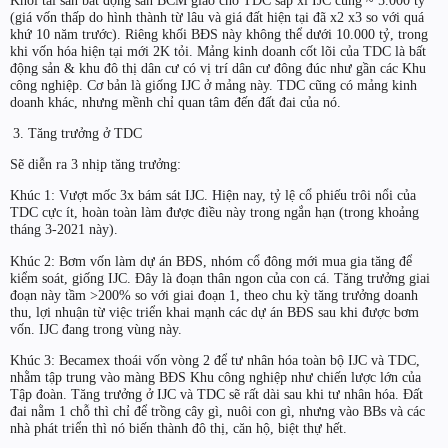
(giá vốn thấp do hình thành từ lâu và giá đất hiện tại đã x2 x3 so với quá
khứ 10 năm trước). Riêng khối BĐS này không thể dưới 10.000 tỷ, trong
khi vốn hóa hiện tại mới 2K tỏi. Mảng kinh doanh cốt lõi của TDC là bất
động sản & khu đô thị dân cư có vị trí dân cư đông đúc như gần các Khu
công nghiệp. Cơ bản là giống IJC ở mảng này. TDC cũng có mảng kinh
doanh khác, nhưng mềnh chỉ quan tâm đến đất đai của nó.
Tăng trưởng ở TDC
Sẽ diễn ra 3 nhịp tăng trưởng:
Khúc 1: Vượt mốc 3x bám sát IJC. Hiện nay, tỷ lệ cổ phiếu trôi nổi của
TDC cực ít, hoàn toàn làm được điều này trong ngắn hạn (trong khoảng
tháng 3-2021 này).
Khúc 2: Bơm vốn làm dự án BĐS, nhóm cổ đông mới mua gia tăng để
kiểm soát, giống IJC. Đây là đoạn thân ngon của con cá. Tăng trưởng giai
đoạn này tầm >200% so với giai đoạn 1, theo chu kỳ tăng trưởng doanh
thu, lợi nhuận từ việc triển khai mạnh các dự án BĐS sau khi được bơm
vốn. IJC đang trong vùng này.
Khúc 3: Becamex thoái vốn vòng 2 để tư nhân hóa toàn bộ IJC và TDC,
nhằm tập trung vào màng BĐS Khu công nghiệp như chiến lược lớn của
Tập đoàn. Tăng trưởng ở IJC và TDC sẽ rất dài sau khi tư nhân hóa. Đất
đai nằm 1 chỗ thì chỉ để trồng cây gì, nuôi con gì, nhưng vào BBs và các
nhà phát triển thì nó biến thành đô thị, căn hộ, biệt thự hết.