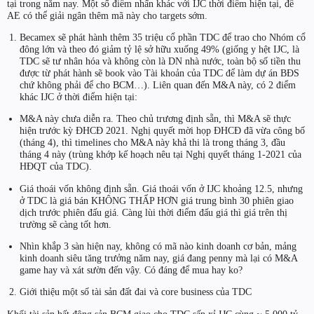
tại trong năm nay. Một số điểm nhấn khác với IJC thời điểm hiện tại, để
AE có thể giải ngân thêm mã này cho targets sớm.
Becamex sẽ phát hành thêm 35 triệu cổ phần TDC để trao cho Nhóm cổ
đông lớn và theo đó giảm tỷ lệ sở hữu xuống 49% (giống y hệt IJC, là
TDC sẽ tư nhân hóa và không còn là DN nhà nước, toàn bộ số tiền thu
được từ phát hành sẽ book vào Tài khoản của TDC để làm dự án BĐS
chứ không phải để cho BCM…). Liên quan đến M&A này, có 2 điểm
khác IJC ở thời điểm hiện tại:
M&A này chưa diễn ra. Theo chủ trương định sẵn, thì M&A sẽ thực
hiện trước kỳ ĐHCĐ 2021. Nghị quyết mời họp ĐHCĐ đã vừa công bố
(tháng 4), thì timelines cho M&A này khả thi là trong tháng 3, đầu
tháng 4 này (trùng khớp kế hoạch nêu tại Nghị quyết tháng 1-2021 của
HĐQT của TDC).
Giá thoái vốn không định sẵn. Giá thoái vốn ở IJC khoảng 12.5, nhưng
ở TDC là giá bán KHÔNG THẤP HƠN giá trung bình 30 phiên giao
dịch trước phiên đấu giá. Càng lùi thời điểm đấu giá thì giá trên thị
trường sẽ càng tốt hơn.
Nhìn khắp 3 sàn hiện nay, không có mã nào kinh doanh cơ bản, mảng
kinh doanh siêu tăng trưởng năm nay, giá đang penny mà lại có M&A
game hay và xát sườn đến vậy. Có đáng để mua hay ko?
Giới thiệu một số tài sản đất đai và core business của TDC
Khối tài sản bất động sản BCM giao cho TDC sấp xỉ IJC cùng ~ 5.000 tỷ