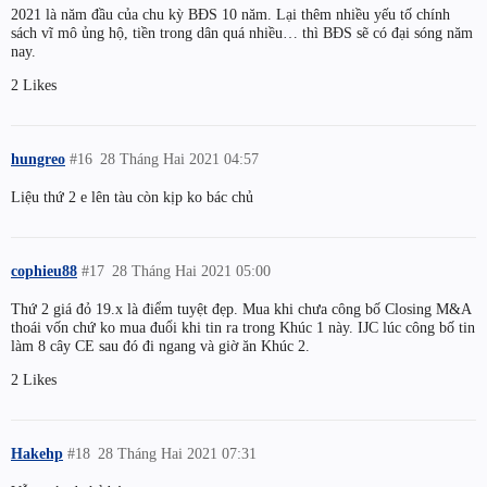
2021 là năm đầu của chu kỳ BĐS 10 năm. Lại thêm nhiều yếu tố chính
sách vĩ mô ủng hộ, tiền trong dân quá nhiều… thì BĐS sẽ có đại sóng năm
nay.
2 Likes
hungreo
#16
28 Tháng Hai 2021 04:57
Liệu thứ 2 e lên tàu còn kịp ko bác chủ
cophieu88
#17
28 Tháng Hai 2021 05:00
Thứ 2 giá đỏ 19.x là điểm tuyệt đẹp. Mua khi chưa công bố Closing M&A
thoái vốn chứ ko mua đuổi khi tin ra trong Khúc 1 này. IJC lúc công bố tin
làm 8 cây CE sau đó đi ngang và giờ ăn Khúc 2.
2 Likes
Hakehp
#18
28 Tháng Hai 2021 07:31