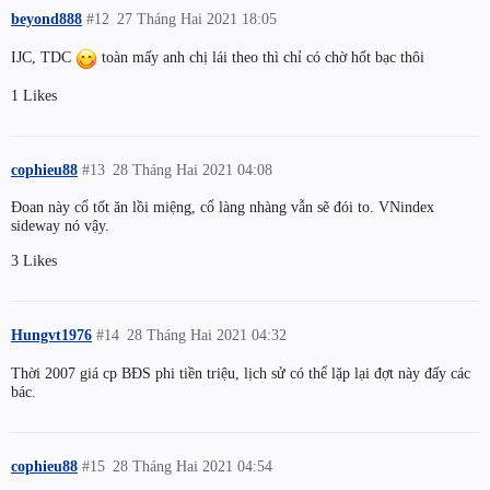
beyond888
#12
27 Tháng Hai 2021 18:05
IJC, TDC
toàn mấy anh chị lái theo thì chỉ có chờ hốt bạc thôi
1 Likes
cophieu88
#13
28 Tháng Hai 2021 04:08
Đoan này cổ tốt ăn lồi miệng, cổ làng nhàng vẫn sẽ đói to. VNindex
sideway nó vậy.
3 Likes
Hungvt1976
#14
28 Tháng Hai 2021 04:32
Thời 2007 giá cp BĐS phi tiền triệu, lịch sử có thể lặp lại đợt này đấy các
bác.
cophieu88
#15
28 Tháng Hai 2021 04:54