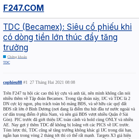
F247.COM
TDC (Becamex): Siêu cổ phiếu khi
có dòng tiền lớn thúc đẩy tăng
trưởng
Chứng khoán
TDC
cophieu88
#1
27 Tháng Hai 2021 08:08
Trên F247 tụ hội các cao thủ kỳ cựu và anh tài, nên mình không cần nói
nhiều thêm về Tập đoàn Becamex. Trong tập đoàn này, IJC và TDC là 2
DN cực kỳ ngon, phụ trách toàn bộ mảng BĐS, và sở hữu các quỹ đất
BĐS rất lớn ở Bình Dương (nơi đang là điểm thu hút đầu tư nước ngoài và
cư dân trọng điểm ở phía Nam, và nền giá BĐS vượt nhiều Quận ở Sài
Gòn). PIC trước đã giới thiệu IJC toàn cảnh và hold cùng ONLY và nhiều
AE. Nay gợi ý thêm TDC để không bị loãng với các PICS về IJC trước.
Tóm lược thì, TDC cũng sẽ tăng trưởng không khác gì IJC trong dài hạn,
ngắn hạn trong vòng 2 tháng tới thì có thể rất mạnh. Targets X3 giá hiện