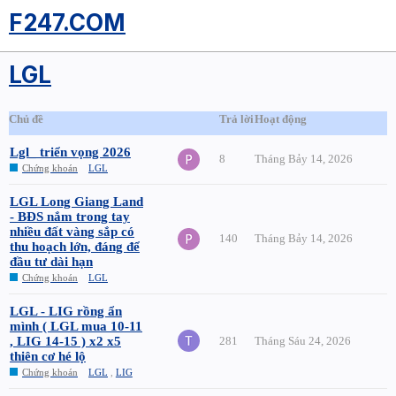
F247.COM
LGL
Chủ đề
Trả lời
Hoạt động
Lgl_ triển vọng 2026
8
Tháng Bảy 14, 2026
Chứng khoán
LGL
LGL Long Giang Land
- BĐS nắm trong tay
nhiều đất vàng sắp có
140
Tháng Bảy 14, 2026
thu hoạch lớn, đáng để
đầu tư dài hạn
Chứng khoán
LGL
LGL - LIG rồng ẩn
mình ( LGL mua 10-11
, LIG 14-15 ) x2 x5
281
Tháng Sáu 24, 2026
thiên cơ hé lộ
Chứng khoán
LGL
,
LIG