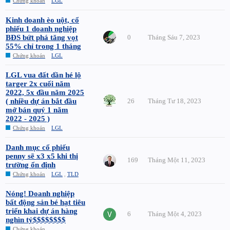
Chứng khoán
LGL
Kinh doanh èo uột, cổ
phiếu 1 doanh nghiệp
BĐS bứt phá tăng vọt
0
Tháng Sáu 7, 2023
55% chỉ trong 1 tháng
Chứng khoán
LGL
LGL vua đất dần hé lộ
targer 2x cuối năm
2022, 5x đầu năm 2025
( nhiều dự án bắt đầu
26
Tháng Tư 18, 2023
mở bán quý 1 năm
2022 - 2025 )
Chứng khoán
LGL
Danh mục cổ phiếu
penny sẽ x3 x5 khi thị
169
Tháng Một 11, 2023
trường ổn định
Chứng khoán
LGL
,
TLD
Nóng! Doanh nghiệp
bất động sản bé hạt tiêu
triển khai dự án hàng
6
Tháng Một 4, 2023
nghìn tỷ$$$$$$$$
Chứng khoán