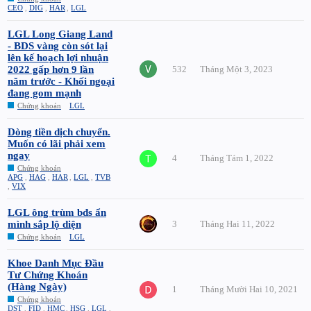
CEO
,
DIG
,
HAR
,
LGL
LGL Long Giang Land
- BDS vàng còn sót lại
lên kế hoạch lợi nhuận
2022 gấp hơn 9 lần
532
Tháng Một 3, 2023
năm trước - Khối ngoại
đang gom mạnh
Chứng khoán
LGL
Dòng tiền dịch chuyển.
Muốn có lãi phải xem
ngay
4
Tháng Tám 1, 2022
Chứng khoán
APG
,
HAG
,
HAR
,
LGL
,
TVB
,
VIX
LGL ông trùm bđs ẩn
mình sắp lộ diện
3
Tháng Hai 11, 2022
Chứng khoán
LGL
Khoe Danh Mục Đầu
Tư Chứng Khoán
(Hàng Ngày)
1
Tháng Mười Hai 10, 2021
Chứng khoán
DST
,
FID
,
HMC
,
HSG
,
LGL
,