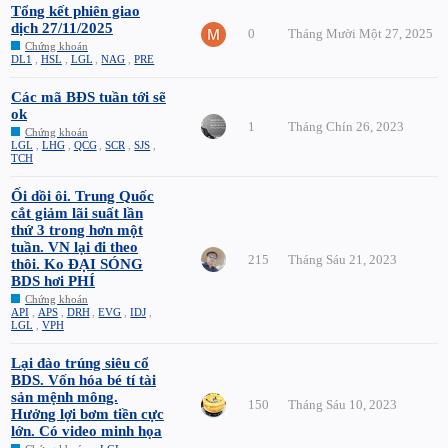
Tổng kết phiên giao
dịch 27/11/2025
0
Tháng Mười Một 27, 2025
Chứng khoán
DL1
,
HSL
,
LGL
,
NAG
,
PRE
Các mã BĐS tuần tới sẽ
ok
1
Tháng Chín 26, 2023
Chứng khoán
LGL
,
LHG
,
QCG
,
SCR
,
SJS
,
TCH
Ối dồi ôi. Trung Quốc
cắt giảm lãi suất lần
thứ 3 trong hơn một
tuần. VN lại đi theo
215
Tháng Sáu 21, 2023
thôi. Ko ĐẠI SÓNG
BDS hơi PHÍ
Chứng khoán
API
,
APS
,
DRH
,
EVG
,
IDJ
,
LGL
,
VPH
Lại đào trúng siêu cổ
BDS. Vốn hóa bé tí tài
sản mệnh mông.
150
Tháng Sáu 10, 2023
Hưởng lợi bơm tiền cực
lớn. Có video minh họa