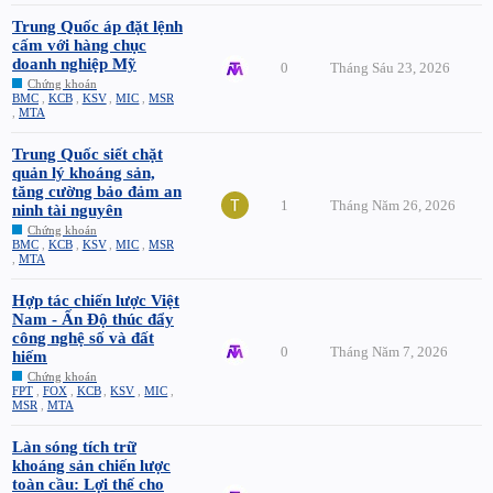
Trung Quốc áp đặt lệnh
cấm với hàng chục
doanh nghiệp Mỹ
0
Tháng Sáu 23, 2026
Chứng khoán
BMC
,
KCB
,
KSV
,
MIC
,
MSR
,
MTA
Trung Quốc siết chặt
quản lý khoáng sản,
tăng cường bảo đảm an
1
Tháng Năm 26, 2026
ninh tài nguyên
Chứng khoán
BMC
,
KCB
,
KSV
,
MIC
,
MSR
,
MTA
Hợp tác chiến lược Việt
Nam - Ấn Độ thúc đẩy
công nghệ số và đất
0
Tháng Năm 7, 2026
hiếm
Chứng khoán
FPT
,
FOX
,
KCB
,
KSV
,
MIC
,
MSR
,
MTA
Làn sóng tích trữ
khoáng sản chiến lược
toàn cầu: Lợi thế cho