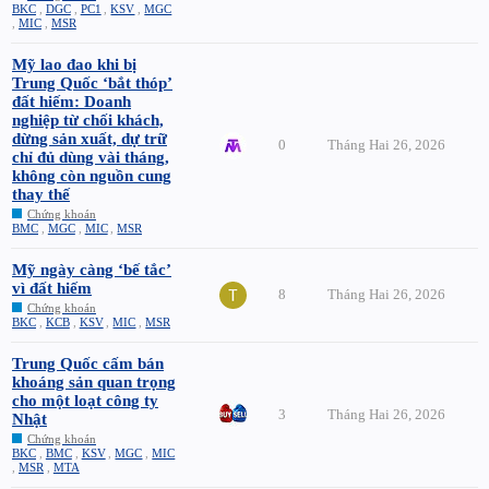
BKC
,
DGC
,
PC1
,
KSV
,
MGC
,
MIC
,
MSR
Mỹ lao đao khi bị
Trung Quốc ‘bắt thóp’
đất hiếm: Doanh
nghiệp từ chối khách,
dừng sản xuất, dự trữ
0
Tháng Hai 26, 2026
chỉ đủ dùng vài tháng,
không còn nguồn cung
thay thế
Chứng khoán
BMC
,
MGC
,
MIC
,
MSR
Mỹ ngày càng ‘bế tắc’
vì đất hiếm
8
Tháng Hai 26, 2026
Chứng khoán
BKC
,
KCB
,
KSV
,
MIC
,
MSR
Trung Quốc cấm bán
khoáng sản quan trọng
cho một loạt công ty
3
Tháng Hai 26, 2026
Nhật
Chứng khoán
BKC
,
BMC
,
KSV
,
MGC
,
MIC
,
MSR
,
MTA