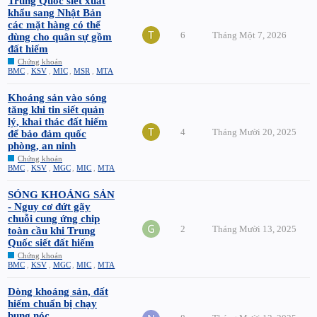
Trung Quốc siết xuất
khẩu sang Nhật Bản
các mặt hàng có thể
6
Tháng Một 7, 2026
dùng cho quân sự gồm
đất hiếm
Chứng khoán
BMC
,
KSV
,
MIC
,
MSR
,
MTA
Khoáng sản vào sóng
tăng khi tin siết quản
lý, khai thác đất hiếm
4
Tháng Mười 20, 2025
để bảo đảm quốc
phòng, an ninh
Chứng khoán
BMC
,
KSV
,
MGC
,
MIC
,
MTA
SÓNG KHOÁNG SẢN
- Nguy cơ đứt gãy
chuỗi cung ứng chip
2
Tháng Mười 13, 2025
toàn cầu khi Trung
Quốc siết đất hiếm
Chứng khoán
BMC
,
KSV
,
MGC
,
MIC
,
MTA
Dòng khoáng sản, đất
hiếm chuẩn bị chạy
bung nóc