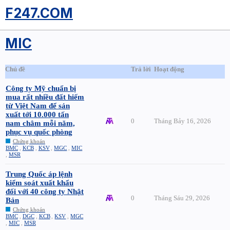
F247.COM
MIC
Chủ đề
Trả lời
Hoạt động
Công ty Mỹ chuẩn bị
mua rất nhiều đất hiếm
từ Việt Nam để sản
xuất tới 10.000 tấn
0
Tháng Bảy 16, 2026
nam châm mỗi năm,
phục vụ quốc phòng
Chứng khoán
BMC
,
KCB
,
KSV
,
MGC
,
MIC
,
MSR
Trung Quốc áp lệnh
kiểm soát xuất khẩu
đối với 40 công ty Nhật
0
Tháng Sáu 29, 2026
Bản
Chứng khoán
BMC
,
DGC
,
KCB
,
KSV
,
MGC
,
MIC
,
MSR