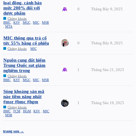
loại đồng, cảnh báo
mức 200% đối với
0
Tháng Bảy 9, 2025
dược phẩm
Chứng khoán
BMC
,
KSV
,
MGC
,
MIC
,
MSR
,
MTA
MIC thông qua trả cổ
tức 55% bằng cổ phiếu
0
Tháng Bảy 8, 2025
Chứng khoán
MIC
Nguồn cung đất hiếm
Trung Quốc sụt giảm
1
Tháng Sáu 21, 2025
nghiêm trọng
Chứng khoán
BMC
,
KSV
,
MGC
,
MIC
,
MSR
Sóng khoảng sản mã
nào tiềm năng nhất
#msr #bmc #hgm
1
Tháng Sáu 19, 2025
Chứng khoán
BMC
,
FCM
,
HGM
,
KSV
,
MIC
,
MSR
trang sau →