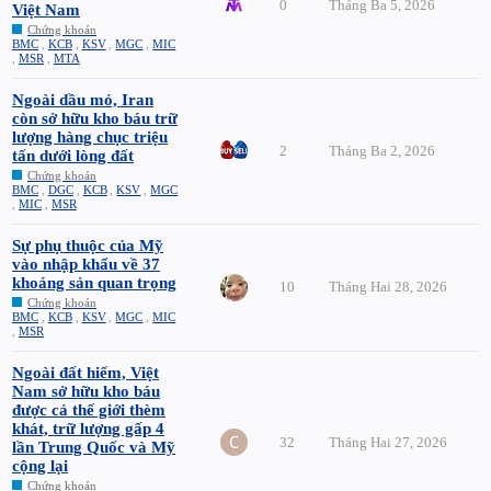
0
Tháng Ba 5, 2026
Việt Nam
Chứng khoán
BMC
,
KCB
,
KSV
,
MGC
,
MIC
,
MSR
,
MTA
Ngoài dầu mỏ, Iran
còn sở hữu kho báu trữ
lượng hàng chục triệu
2
Tháng Ba 2, 2026
tấn dưới lòng đất
Chứng khoán
BMC
,
DGC
,
KCB
,
KSV
,
MGC
,
MIC
,
MSR
Sự phụ thuộc của Mỹ
vào nhập khẩu về 37
khoáng sản quan trọng
10
Tháng Hai 28, 2026
Chứng khoán
BMC
,
KCB
,
KSV
,
MGC
,
MIC
,
MSR
Ngoài đất hiếm, Việt
Nam sở hữu kho báu
được cả thế giới thèm
khát, trữ lượng gấp 4
32
Tháng Hai 27, 2026
lần Trung Quốc và Mỹ
cộng lại
Chứng khoán