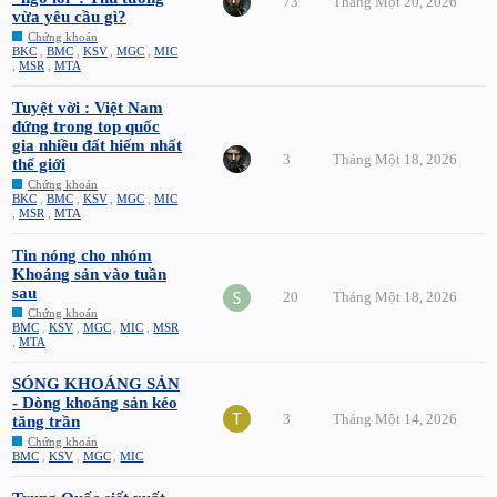
73
Tháng Một 20, 2026
vừa yêu cầu gì?
Chứng khoán
BKC
,
BMC
,
KSV
,
MGC
,
MIC
,
MSR
,
MTA
Tuyệt vời : Việt Nam
đứng trong top quốc
gia nhiều đất hiếm nhất
3
Tháng Một 18, 2026
thế giới
Chứng khoán
BKC
,
BMC
,
KSV
,
MGC
,
MIC
,
MSR
,
MTA
Tin nóng cho nhóm
Khoáng sản vào tuần
sau
20
Tháng Một 18, 2026
Chứng khoán
BMC
,
KSV
,
MGC
,
MIC
,
MSR
,
MTA
SÓNG KHOÁNG SẢN
- Dòng khoáng sản kéo
3
Tháng Một 14, 2026
tăng trần
Chứng khoán
BMC
,
KSV
,
MGC
,
MIC