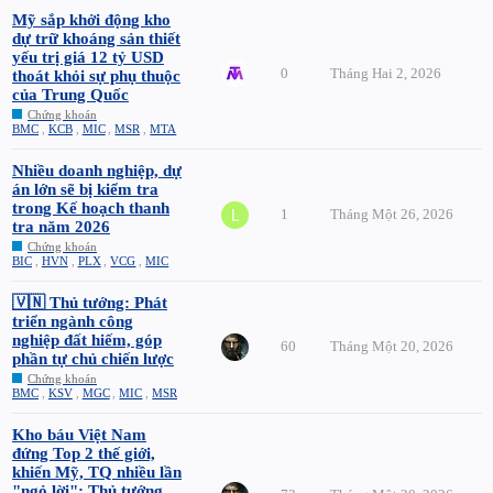
Mỹ sắp khởi động kho
dự trữ khoáng sản thiết
yếu trị giá 12 tỷ USD
0
Tháng Hai 2, 2026
thoát khỏi sự phụ thuộc
của Trung Quốc
Chứng khoán
BMC
,
KCB
,
MIC
,
MSR
,
MTA
Nhiều doanh nghiệp, dự
án lớn sẽ bị kiểm tra
trong Kế hoạch thanh
1
Tháng Một 26, 2026
tra năm 2026
Chứng khoán
BIC
,
HVN
,
PLX
,
VCG
,
MIC
🇻🇳 Thủ tướng: Phát
triển ngành công
nghiệp đất hiếm, góp
60
Tháng Một 20, 2026
phần tự chủ chiến lược
Chứng khoán
BMC
,
KSV
,
MGC
,
MIC
,
MSR
Kho báu Việt Nam
đứng Top 2 thế giới,
khiến Mỹ, TQ nhiều lần
"ngỏ lời": Thủ tướng