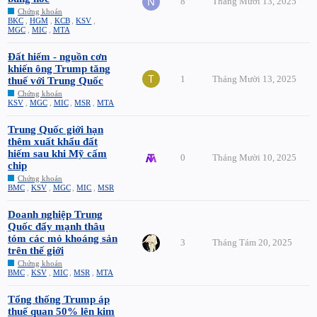
8
Tháng Mười 13, 2025
Chứng khoán
BKC
,
HGM
,
KCB
,
KSV
,
MGC
,
MIC
,
MTA
Đất hiếm - nguồn cơn
khiến ông Trump tăng
1
Tháng Mười 13, 2025
thuế với Trung Quốc
Chứng khoán
KSV
,
MGC
,
MIC
,
MSR
,
MTA
Trung Quốc giới hạn
thêm xuất khẩu đất
hiếm sau khi Mỹ cấm
0
Tháng Mười 10, 2025
chip
Chứng khoán
BMC
,
KSV
,
MGC
,
MIC
,
MSR
Doanh nghiệp Trung
Quốc đẩy mạnh thâu
tóm các mỏ khoáng sản
3
Tháng Tám 20, 2025
trên thế giới
Chứng khoán
BMC
,
KSV
,
MIC
,
MSR
,
MTA
Tổng thống Trump áp
thuế quan 50% lên kim