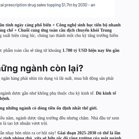
ãn tính ngày càng phổ biến + Công nghệ sinh học tiến bộ nhanh
ng chế + Chuỗi cung ứng toàn cầu dịch chuyển khỏi Trung
ng xuất hiện cùng lúc, chúng tạo thành một chu kỳ tăng trưởng hiếm
ợc phẩm toàn cầu sẽ tăng từ khoảng
1.700 tỷ USD hiện nay lên gần
ững ngành còn lại?
ngân hàng phải nhìn tín dụng và lãi suất, mua bất động sản phải
 ngành dược gần như không phụ thuộc chu kỳ kinh tế.
Dù kinh tế
 bệnh.
ng những ngành có dòng tiền ổn định nhất thế giới.
hiều năm, ngành dược tăng trưởng đều nhưng chậm. Nhà đầu tư xem
 là tạo lợi nhuận vượt trội.
ần nhạy bén nhìn ra cơ hội này!
Giai đoạn 2025-2030 có thể là lần
c tính phòng thủ, vừa sở hữu tốc độ tăng trưởng của một ngành