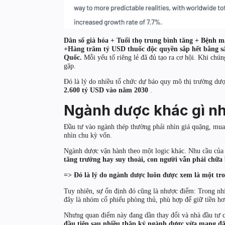
Dân số già hóa + Tuổi thọ trung bình tăng + Bệnh m
+Hàng trăm tỷ USD thuốc độc quyền sắp hết bằng sá
Quốc.
Mỗi yếu tố riêng lẻ đã đủ tạo ra cơ hội. Khi chú
gặp.
Đó là lý do nhiều tổ chức dự báo quy mô thị trường dư
2.600 tỷ USD vào năm 2030
.
Ngành dược khác gì nh
Đầu tư vào ngành thép thường phải nhìn giá quặng, mua 
nhìn chu kỳ vốn.
Ngành dược vận hành theo một logic khác. Nhu cầu của
tăng trưởng hay suy thoái, con người vẫn phải chữa
=> Đó là lý do ngành dược luôn được xem là một tro
Tuy nhiên, sự ổn định đó cũng là nhược điểm: Trong n
đây là nhóm cổ phiếu phòng thủ, phù hợp để giữ tiền hơn
Nhưng quan điểm này đang dần thay đổi và nhà đầu tư c
đầu tiên sau nhiều thập kỷ ngành dược vừa mang đặ