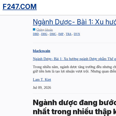
F247.COM
Ngành Dược- Bài 1: Xu hư
Chứng khoán
,
,
,
,
,
DBD
DHG
DMC
IMP
TRA
DVN
blackswain
Ngành Dược- Bài 1: Xu hướng ngành Dược phẩm Thế g
Trong nhiều năm, ngành dược tăng trưởng đều nhưng ch
giữ tiền hơn là tạo lợi nhuận vượt trội. Nhưng quan điể
Lam T. Kiet
Jul 09, 2026
Ngành dược đang bước 
nhất trong nhiều thập 