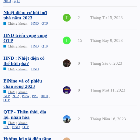
HND
,
QTP
Nhiệt điện: cơ hội bứt
phá năm 2023
2
Tháng Tư 15, 2023
Chứng khoán
HND
,
QTP
HND triển vọng cùng
QTP
15
Tháng Bảy 9, 2023
Chứng khoán
HND
,
QTP
HND : Nhiệt điện có
thể bứt phá?
0
Tháng Sáu 6, 2023
Chứng khoán
HND
ElNino và cổ phiếu
chân sóng 2023
0
Tháng Một 11, 2023
Chứng khoán
BTP
,
NT2
,
POW
,
PPC
,
HND
,
QTP
QTP - Thiên thời, địa
lợi, nhân hòa
2
Tháng Năm 16, 2023
Chứng khoán
PPC
,
HND
,
QTP
Hưởng lợi giá điện tăng