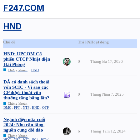
F247.COM
HND
Chủ đề
Trả lời
Hoạt động
HND: UPCOM Cổ
phiếu CTCP Nhiệt điện
0
Tháng Ba 17, 2026
Hải Phòng
Chứng khoán
HND
ĐÃ có danh sách thoái
vốn SCIC - Vì sao các
CP được thoái vốn
0
Tháng Năm 7, 2025
thường tăng bằng lần?
Chứng khoán
DMC
,
FPT
,
NTP
,
HND
,
QTP
Ngành điện nửa cuối
2024: Nhu cầu tăng,
nguồn cung dồi dào
6
Tháng Tám 12, 2024
Chứng khoán
HDG
,
NBP
,
NT2
,
PC1
,
POW
,