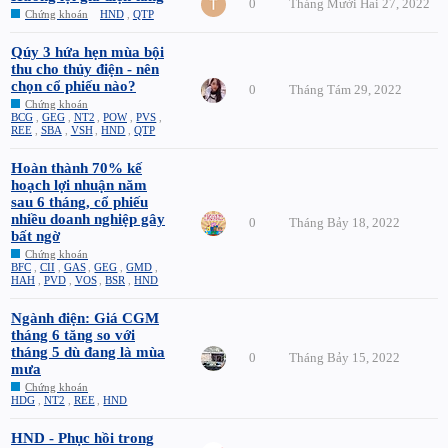
0
Tháng Mười Hai 27, 2022
Chứng khoán
HND
,
QTP
Qúy 3 hứa hẹn mùa bội
thu cho thủy điện - nên
chọn cổ phiếu nào?
0
Tháng Tám 29, 2022
Chứng khoán
BCG
,
GEG
,
NT2
,
POW
,
PVS
,
REE
,
SBA
,
VSH
,
HND
,
QTP
Hoàn thành 70% kế
hoạch lợi nhuận năm
sau 6 tháng, cổ phiếu
nhiều doanh nghiệp gây
0
Tháng Bảy 18, 2022
bất ngờ
Chứng khoán
BFC
,
CII
,
GAS
,
GEG
,
GMD
,
HAH
,
PVD
,
VOS
,
BSR
,
HND
Ngành điện: Giá CGM
tháng 6 tăng so với
tháng 5 dù đang là mùa
0
Tháng Bảy 15, 2022
mưa
Chứng khoán
HDG
,
NT2
,
REE
,
HND
HND - Phục hồi trong