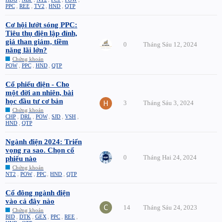
PPC
,
REE
,
TV2
,
HND
,
QTP
Cơ hội lướt sóng PPC:
Tiêu thụ điện lập đỉnh,
giá than giảm, tiềm
0
Tháng Sáu 12, 2024
năng lãi lớn?
Chứng khoán
POW
,
PPC
,
HND
,
QTP
Cổ phiếu điện - Cho
một đời an nhiên, bài
học đầu tư cơ bản
3
Tháng Sáu 3, 2024
Chứng khoán
CHP
,
DRL
,
POW
,
SJD
,
VSH
,
HND
,
QTP
Ngành điện 2024: Triển
vọng ra sao. Chọn cổ
0
Tháng Hai 24, 2024
phiếu nào
Chứng khoán
NT2
,
POW
,
PPC
,
HND
,
QTP
Cổ đông ngành điện
vào cả đây nào
14
Tháng Sáu 24, 2023
Chứng khoán
BID
,
DTK
,
GEX
,
PPC
,
REE
,