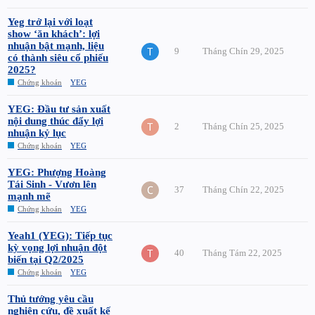
Yeg trở lại với loạt
show ‘ăn khách’: lợi
nhuận bật mạnh, liệu
9
Tháng Chín 29, 2025
có thành siêu cổ phiếu
2025?
Chứng khoán
YEG
YEG: Đầu tư sản xuất
nội dung thúc đẩy lợi
2
Tháng Chín 25, 2025
nhuận kỷ lục
Chứng khoán
YEG
YEG: Phượng Hoàng
Tái Sinh - Vươn lên
37
Tháng Chín 22, 2025
mạnh mẽ
Chứng khoán
YEG
Yeah1 (YEG): Tiếp tục
kỳ vọng lợi nhuận đột
40
Tháng Tám 22, 2025
biến tại Q2/2025
Chứng khoán
YEG
Thủ tướng yêu cầu
nghiên cứu, đề xuất kế