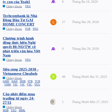
ty con của Yeah1
0
Tháng Ba 16, 2026
Chứng khoán
YEG
Techcombank là Nhà
Đồng Đầu Tư GAI
27
Tháng Hai 28, 2026
HOME CONCERT
Chứng khoán
TCB
,
YEG
Chương trình hành
động thực hiện Nghị
quyết 80-NQ/TW về
0
Tháng Hai 26, 2026
phát triển văn hóa Việt
Nam
Chứng khoán
YEG
Siêu sóng 2025-2030 -
Vietnamese Cheabols
40
Tháng Mười Hai 31, 2025
Chứng khoán
GMD
,
HAH
,
HDB
,
STB
,
TCB
,
VHM
,
VIC
,
VJC
,
VSC
,
YEG
Cập nhật điểm mua
trading từ ngày 24-
1
Tháng Mười Một 27, 2025
27/11
Chứng khoán
MSB
,
YEG
,
MML