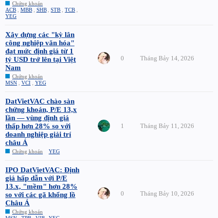
Chứng khoán
ACB
,
MBB
,
SHB
,
STB
,
TCB
,
YEG
Xây dựng các "kỳ lân
công nghiệp văn hóa"
đạt mức định giá từ 1
0
Tháng Bảy 14, 2026
tỷ USD trở lên tại Việt
Nam
Chứng khoán
MSN
,
VCI
,
YEG
DatVietVAC chào sàn
chứng khoán, P/E 13,x
lần — vùng định giá
thấp hơn 28% so với
1
Tháng Bảy 11, 2026
doanh nghiệp giải trí
châu Á
Chứng khoán
YEG
IPO DatVietVAC: Định
giá hấp dẫn với P/E
13.x, "mềm" hơn 28%
0
Tháng Bảy 10, 2026
so với các gã khổng lồ
Châu Á
Chứng khoán
MSN
,
TPB
,
VIB
,
YEG