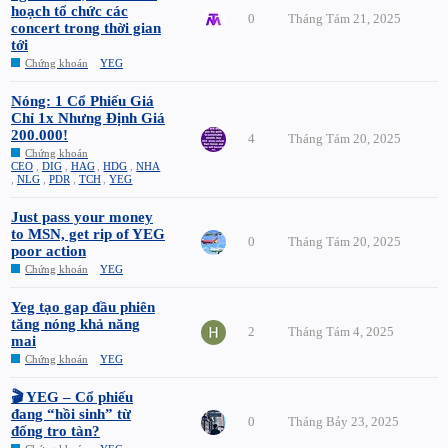
hoạch tổ chức các
0
Tháng Tám 21, 2025
concert trong thời gian
tới
Chứng khoán
YEG
Nóng: 1 Cổ Phiếu Giá
Chỉ 1x Nhưng Định Giá
200.000!
4
Tháng Tám 20, 2025
Chứng khoán
CEO
,
DIG
,
HAG
,
HDG
,
NHA
,
NLG
,
PDR
,
TCH
,
YEG
Just pass your money
to MSN, get rip of YEG
0
Tháng Tám 20, 2025
poor action
Chứng khoán
YEG
Yeg tạo gap đầu phiên
tăng nóng khả năng
2
Tháng Tám 4, 2025
mai
Chứng khoán
YEG
🎬 YEG – Cổ phiếu
đang “hồi sinh” từ
0
Tháng Bảy 23, 2025
đống tro tàn?