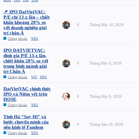
📌 IPO DatVietVAC:
P/E chỉ 13,x lần – chiết
khấu khoảng 28% so
0
Tháng Bảy 10, 2026
với doanh nghiệp giải
trí châu Á
Chứng khoán
YEG
IPO DATVIETVAC:
định giá P/E 13,x lần,
chiết khấu 28% so với
0
Tháng Bảy 9, 2026
trung bình ngành giải
trí Châu Á
Chứng khoán
VCI
,
YEG
DatVietVAC chính thức
IPO và Niêm yết trên
0
Tháng Bảy 8, 2026
HOSE
Chứng khoán
YEG
Tinh Hà “Say Hi” và
bước chuyển mình của
0
Tháng Sáu 29, 2026
nền kinh tế Fandom
Chứng khoán
YEG