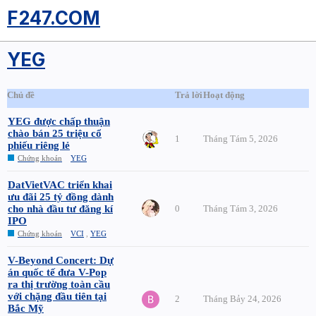
F247.COM
YEG
Chủ đề
Trả lời
Hoạt động
YEG được chấp thuận
chào bán 25 triệu cổ
1
Tháng Tám 5, 2026
phiếu riêng lẻ
Chứng khoán
YEG
DatVietVAC triển khai
ưu đãi 25 tỷ đồng dành
cho nhà đầu tư đăng kí
0
Tháng Tám 3, 2026
IPO
Chứng khoán
VCI
,
YEG
V-Beyond Concert: Dự
án quốc tế đưa V-Pop
ra thị trường toàn cầu
với chặng đầu tiên tại
2
Tháng Bảy 24, 2026
Bắc Mỹ