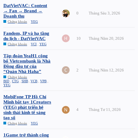
DatVietVAC: Content
→ Fan → Brand →
0
Tháng Sáu 3, 2026
Doanh thu
Chứng khoán
YEG
Fandom, IP và hạ tầng
du lịch - DatVietVAC
10
Tháng Năm 20, 2026
Chứng khoán
VCI
,
YEG
Tập đoàn YeaH1 công
bố Vietcombank là Nhà
Đồng đầu tư của
2
Tháng Năm 12, 2026
“Quán Nhà Haha”
Chứng khoán
BID
,
CTG
,
SHB
,
VCB
,
VPB
,
YEG
MobiFone TP Hồ Chí
Minh bắt tay 1Creators
(YEG) phát triển hệ
4
Tháng Tư 11, 2026
sinh thái kinh tế sáng
tạo số
Chứng khoán
YEG
1Game trở thành công