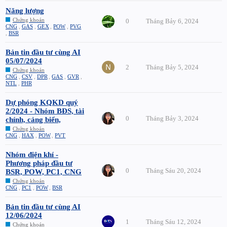
Năng lượng
Chứng khoán
0
Tháng Bảy 6, 2024
CNG
,
GAS
,
GEX
,
POW
,
PVG
,
BSR
Bản tin đầu tư cùng AI
05/07/2024
2
Tháng Bảy 5, 2024
Chứng khoán
CNG
,
CSV
,
DPR
,
GAS
,
GVR
,
NTL
,
PHR
Dự phóng KQKD quý
2/2024 - Nhóm BĐS, tài
0
Tháng Bảy 3, 2024
chính, cảng biển,
Chứng khoán
CNG
,
HAX
,
POW
,
PVT
Nhóm điện khí -
Phương pháp đầu tư
0
Tháng Sáu 20, 2024
BSR, POW, PC1, CNG
Chứng khoán
CNG
,
PC1
,
POW
,
BSR
Bản tin đầu tư cùng AI
12/06/2024
1
Tháng Sáu 12, 2024
Chứng khoán