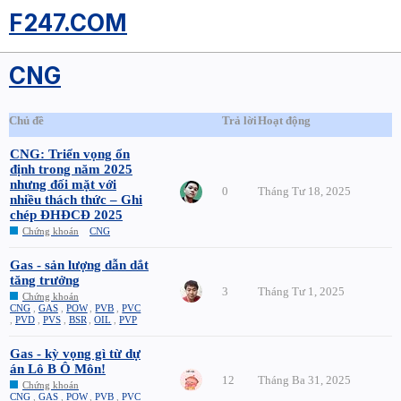
F247.COM
CNG
Chủ đề
Trả lời
Hoạt động
CNG: Triển vọng ổn
định trong năm 2025
nhưng đối mặt với
0
Tháng Tư 18, 2025
nhiều thách thức – Ghi
chép ĐHĐCĐ 2025
Chứng khoán
CNG
Gas - sản lượng dẫn dắt
tăng trưởng
3
Tháng Tư 1, 2025
Chứng khoán
CNG
,
GAS
,
POW
,
PVB
,
PVC
,
PVD
,
PVS
,
BSR
,
OIL
,
PVP
Gas - kỳ vọng gì từ dự
án Lô B Ô Môn!
12
Tháng Ba 31, 2025
Chứng khoán
CNG
,
GAS
,
POW
,
PVB
,
PVC