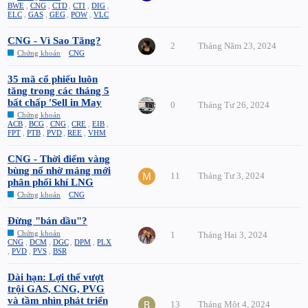
BWE
,
CNG
,
CTD
,
CTI
,
DIG
,
ELC
,
GAS
,
GEG
,
POW
,
VLC
CNG - Vì Sao Tăng?
2
Tháng Năm 23, 2024
Chứng khoán
CNG
35 mã cổ phiếu luôn
tăng trong các tháng 5
bất chấp 'Sell in May
0
Tháng Tư 26, 2024
Chứng khoán
ACB
,
BCG
,
CNG
,
CRE
,
EIB
,
FPT
,
PTB
,
PVD
,
REE
,
VHM
CNG - Thời điểm vàng
bùng nổ nhờ mảng mới
11
Tháng Tư 3, 2024
phân phối khí LNG
Chứng khoán
CNG
Đừng "bán dầu"?
Chứng khoán
1
Tháng Hai 3, 2024
CNG
,
DCM
,
DGC
,
DPM
,
PLX
,
PVD
,
PVS
,
BSR
Dài hạn: Lợi thế vượt
trội GAS, CNG, PVG
và tầm nhìn phát triển
13
Tháng Một 4, 2024