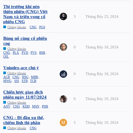
Thị trường khí nén
thiên nhiên (CNG) Việt
Nam và triển vọng cổ
3
Tháng Bảy 25, 2024
phiếu CNG
Chứng khoán
CNG
,
PGS
Bùng nổ cùng cổ phiếu
cng
0
Tháng Bảy 18, 2024
Chứng khoán
CNG
,
PLX
,
PVD
,
PVS
,
BSR
,
OIL
Vnindex-ace chú ý
Chứng khoán
0
Tháng Bảy 18, 2024
ACB
,
CNG
,
HSG
,
MBB
,
MWG
,
SSI
,
STB
,
TCB
Chiến lược giao dịch
phiên ngày 11/07/2024
0
Tháng Bảy 10, 2024
Chứng khoán
ANV
,
CNG
,
KDH
,
MSN
,
PHR
CNG - Đi đầu xu thế,
chiếm lĩnh thị phần
5
Tháng Bảy 10, 2024
Chứng khoán
CNG