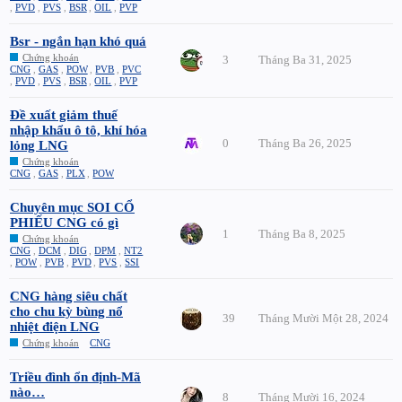
,
PVD
,
PVS
,
BSR
,
OIL
,
PVP
Bsr - ngắn hạn khó quá
Chứng khoán
3
Tháng Ba 31, 2025
CNG
,
GAS
,
POW
,
PVB
,
PVC
,
PVD
,
PVS
,
BSR
,
OIL
,
PVP
Đề xuất giảm thuế
nhập khẩu ô tô, khí hóa
0
Tháng Ba 26, 2025
lỏng LNG
Chứng khoán
CNG
,
GAS
,
PLX
,
POW
Chuyên mục SOI CỔ
PHIẾU CNG có gì
1
Tháng Ba 8, 2025
Chứng khoán
CNG
,
DCM
,
DIG
,
DPM
,
NT2
,
POW
,
PVB
,
PVD
,
PVS
,
SSI
CNG hàng siêu chất
cho chu kỳ bùng nổ
39
Tháng Mười Một 28, 2024
nhiệt điện LNG
Chứng khoán
CNG
Triều đình ổn định-Mã
nào…
8
Tháng Mười 16, 2024