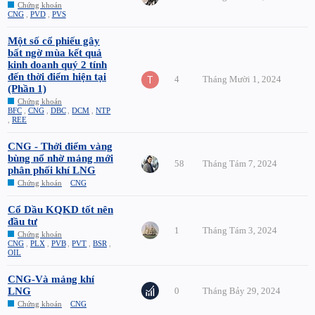
Chứng khoán
CNG
,
PVD
,
PVS
Một số cổ phiếu gây
bất ngờ mùa kết quả
kinh doanh quý 2 tính
đến thời điểm hiện tại
4
Tháng Mười 1, 2024
(Phần 1)
Chứng khoán
BFC
,
CNG
,
DBC
,
DCM
,
NTP
,
REE
CNG - Thởi điểm vàng
bùng nổ nhờ mảng mới
58
Tháng Tám 7, 2024
phân phối khí LNG
Chứng khoán
CNG
Cổ Dầu KQKD tốt nên
đầu tư
1
Tháng Tám 3, 2024
Chứng khoán
CNG
,
PLX
,
PVB
,
PVT
,
BSR
,
OIL
CNG-Và mảng khí
LNG
0
Tháng Bảy 29, 2024
Chứng khoán
CNG