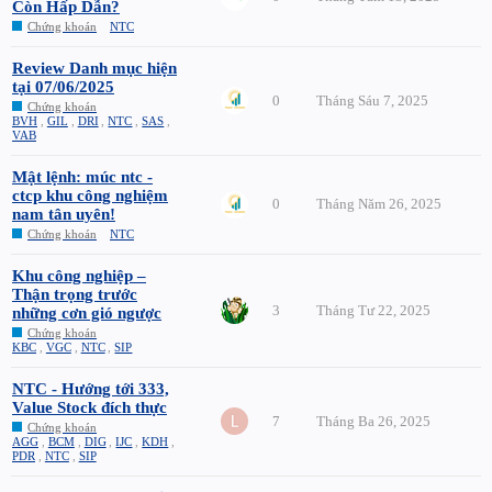
Còn Hấp Dẫn?
Chứng khoán
NTC
Review Danh mục hiện
tại 07/06/2025
0
Tháng Sáu 7, 2025
Chứng khoán
BVH
,
GIL
,
DRI
,
NTC
,
SAS
,
VAB
Mật lệnh: múc ntc -
ctcp khu công nghiệm
0
Tháng Năm 26, 2025
nam tân uyên!
Chứng khoán
NTC
Khu công nghiệp –
Thận trọng trước
3
Tháng Tư 22, 2025
những cơn gió ngược
Chứng khoán
KBC
,
VGC
,
NTC
,
SIP
NTC - Hướng tới 333,
Value Stock đích thực
7
Tháng Ba 26, 2025
Chứng khoán
AGG
,
BCM
,
DIG
,
IJC
,
KDH
,
PDR
,
NTC
,
SIP