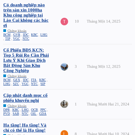
Có doanh nghiệp nào
trên sàn xin 1000ha
Khu công nghiệp tại
Lào Cai không các bác
10
Tháng Một 14, 2025
ơi
Chứng khoán
BCM
,
GVR
,
IDC
,
KBC
,
LHG
,
TIP
,
VGC
,
NTC
Cổ Phiếu BĐS KCN:
Top 5 Rủi Ro Cần Phải
Lưu Ý Khi Giao Dịch
Bất Động Sản Khu
3
Tháng Một 12, 2025
Công Nghiệp
Chứng khoán
BCM
,
GEX
,
IDC
,
ITA
,
KBC
,
LHG
,
SZC
,
VGC
,
NTC
,
SIP
Cập nhật danh mục cổ
phiếu khuyến nghị
1
Tháng Mười Hai 21, 2024
Chứng khoán
DPR
,
KBC
,
LHG
,
OCB
,
PPC
,
PVD
,
SAB
,
NTC
,
OIL
,
GDA
Hạ tầng! Hạ tầng! Và
chỉ có thể là Hạ tầng!
8
Tháng Mười Hai 10, 2024