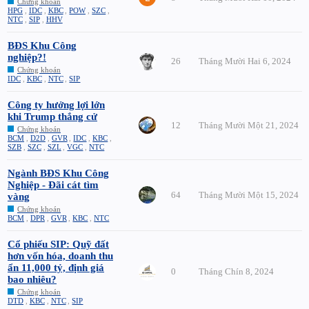
Chứng khoán
HPG
,
IDC
,
KBC
,
POW
,
SZC
,
NTC
,
SIP
,
HHV
BĐS Khu Công
nghiệp?!
26
Tháng Mười Hai 6, 2024
Chứng khoán
IDC
,
KBC
,
NTC
,
SIP
Công ty hưởng lợi lớn
khi Trump thắng cử
12
Tháng Mười Một 21, 2024
Chứng khoán
BCM
,
D2D
,
GVR
,
IDC
,
KBC
,
SZB
,
SZC
,
SZL
,
VGC
,
NTC
Ngành BĐS Khu Công
Nghiệp - Đãi cát tìm
64
Tháng Mười Một 15, 2024
vàng
Chứng khoán
BCM
,
DPR
,
GVR
,
KBC
,
NTC
Cổ phiếu SIP: Quỹ đất
hơn vốn hóa, doanh thu
ẩn 11,000 tỷ, định giá
0
Tháng Chín 8, 2024
bao nhiêu?
Chứng khoán
DTD
,
KBC
,
NTC
,
SIP