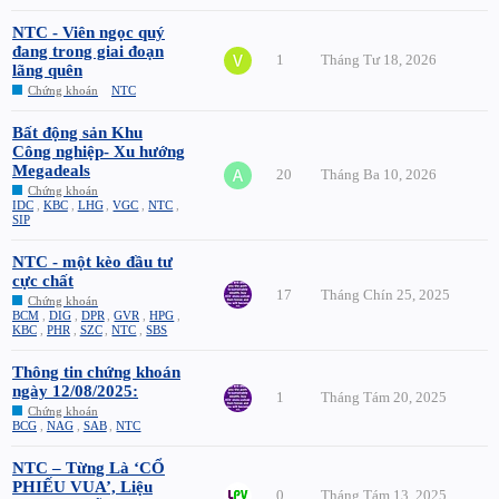
NTC - Viên ngọc quý
đang trong giai đoạn
1
Tháng Tư 18, 2026
lãng quên
Chứng khoán
NTC
Bất động sản Khu
Công nghiệp- Xu hướng
Megadeals
20
Tháng Ba 10, 2026
Chứng khoán
IDC
,
KBC
,
LHG
,
VGC
,
NTC
,
SIP
NTC - một kèo đầu tư
cực chất
17
Tháng Chín 25, 2025
Chứng khoán
BCM
,
DIG
,
DPR
,
GVR
,
HPG
,
KBC
,
PHR
,
SZC
,
NTC
,
SBS
Thông tin chứng khoán
ngày 12/08/2025:
1
Tháng Tám 20, 2025
Chứng khoán
BCG
,
NAG
,
SAB
,
NTC
NTC – Từng Là ‘CỔ
PHIẾU VUA’, Liệu
0
Tháng Tám 13, 2025