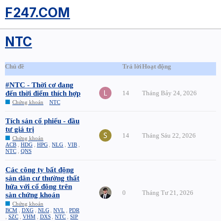
F247.COM
NTC
Chủ đề
Trả lời
Hoạt động
#NTC - Thời cơ đang
đến thời điểm thích hợp
14
Tháng Bảy 24, 2026
Chứng khoán
NTC
Tích sản cổ phiếu - đầu
tư giá trị
14
Tháng Sáu 22, 2026
Chứng khoán
ACB
,
HDG
,
HPG
,
NLG
,
VIB
,
NTC
,
QNS
Các công ty bất động
sản dân cư thường thất
hứa với cổ đông trên
0
Tháng Tư 21, 2026
sàn chứng khoán
Chứng khoán
BCM
,
DXG
,
NLG
,
NVL
,
PDR
,
SZC
,
VHM
,
DXS
,
NTC
,
SIP