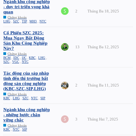
Ngành khu công nghiệp
- duy trì triển vọng khả
2
Tháng Ba 18, 2025
quan
Chứng khoán
LHG
,
SZC
,
TIP
,
MH3
,
NTC
Cổ Phiếu SZC 2025:
Mua Ngay Bất Động
Sản Khu Công Nghiệp
13
Tháng Ba 12, 2025
Này?
Chứng khoán
BCM
,
IDC
,
IJC
,
KBC
,
LHG
,
SZC
,
VGC
,
NTC
Tác động của sáp nhập
tỉnh đến thị trường bất
động sản công nghiệp
2
Tháng Ba 11, 2025
(KBC,SZC,SIP,LHG)
Chứng khoán
KBC
,
LHG
,
SZC
,
NTC
,
SIP
Ngành khu công nghiệp
- những bước chân
3
Tháng Hai 7, 2025
vững chắc
Chứng khoán
KBC
,
NTC
,
SIP