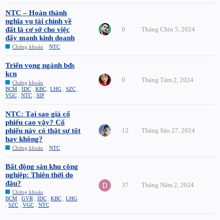
NTC – Hoàn thành
nghĩa vụ tài chính về
đất là cơ sở cho việc
0
Tháng Chín 5, 2024
đẩy mạnh kinh doanh
Chứng khoán
NTC
Triển vọng ngành bđs
kcn
0
Tháng Tám 2, 2024
Chứng khoán
BCM
,
IDC
,
KBC
,
LHG
,
SZC
,
VGC
,
NTC
,
SIP
NTC: Tại sao giá cổ
phiếu cao vậy? Cổ
phiếu này có thật sự tốt
12
Tháng Sáu 27, 2024
hay không?
Chứng khoán
NTC
Bất động sản khu công
nghiệp: Thiên thời do
đâu?
37
Tháng Năm 2, 2024
Chứng khoán
BCM
,
GVR
,
IDC
,
KBC
,
LHG
,
SZC
,
VGC
,
NTC